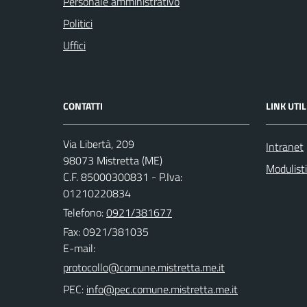
Personale amministrativo
Politici
Uffici
CONTATTI
LINK UTIL
Via Libertà, 209
Intranet
98073 Mistretta (ME)
Modulist
C.F. 85000300831 - P.Iva:
01210220834
Telefono:
0921/381677
Fax: 0921/381035
E-mail:
PEC: