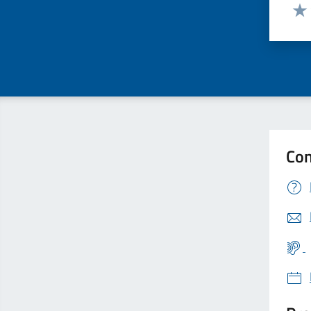
Valut
Valu
Con