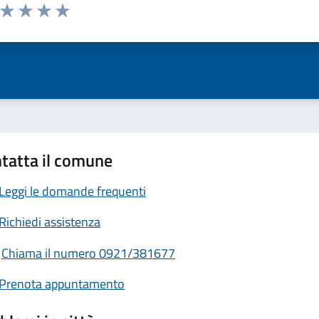
a da 1 a 5 stelle la pagina
ta 1 stelle su 5
Valuta 2 stelle su 5
Valuta 3 stelle su 5
Valuta 4 stelle su 5
Valuta 5 stelle su 5
tatta il comune
Leggi le domande frequenti
Richiedi assistenza
Chiama il numero 0921/381677
Prenota appuntamento