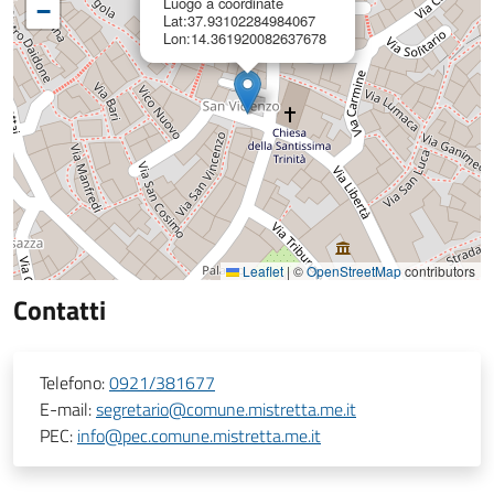
Luogo a coordinate
−
Lat:37.93102284984067
Lon:14.361920082637678
Leaflet
|
©
OpenStreetMap
contributors
Contatti
Telefono:
0921/381677
E-mail:
segretario@comune.mistretta.me.it
PEC:
info@pec.comune.mistretta.me.it