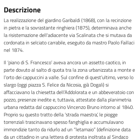
Descrizione
La realizzazione del giardino Garibaldi (1868), con la recinzione
in pietra e la sovrastante ringhiera (1875), determinava anche
la risistemazione dell'adiacente via Scalinata che si mutava da
cordonata in selciato carrabile, eseguito da mastro Paolo Faillaci
nel 1874.
Il ‘piano di S. Francesco’ aveva ancora un assetto caotico, in
parte dovuto al salto di quota tra la zona urbanizzata a monte e
l’orto dei cappuccini a valle. Sul confine di quest’ultimo, verso lo
slargo (oggi piazza S. Felice da Nicosia, già Dogali) si
affacciavano la chiesetta dell’Addolorata e un abbeveratoio con
pozzo, presenze inedite e, tuttavia, attestate dalla planimetria
urbana redatta dal cappuccino Vincenzo Bruno intorno al 1840.
Proprio su questo tratto della ‘strada maestra’, le piogge
torrenziali trascinavano spesso fanghiglia e accumulavano
immondizie tanto da ridurlo ad un “letamaio” (definizione data
da un cittadino in una lettera di protesta inoltrata al Sindaco