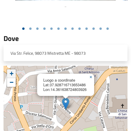
..
Dove
Via Str. Felice, 98073 Mistretta ME - 98073
+
×
Luogo a coordinate
−
Lat:37.928716713653486
Lon:14.361638724803926