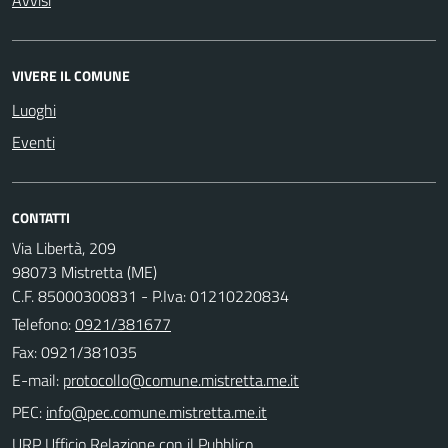
VIVERE IL COMUNE
Luoghi
Eventi
CONTATTI
Via Libertà, 209
98073 Mistretta (ME)
C.F. 85000300831 - P.Iva: 01210220834
Telefono:
0921/381677
Fax: 0921/381035
E-mail:
PEC:
URP Ufficio Relazione con il Pubblico