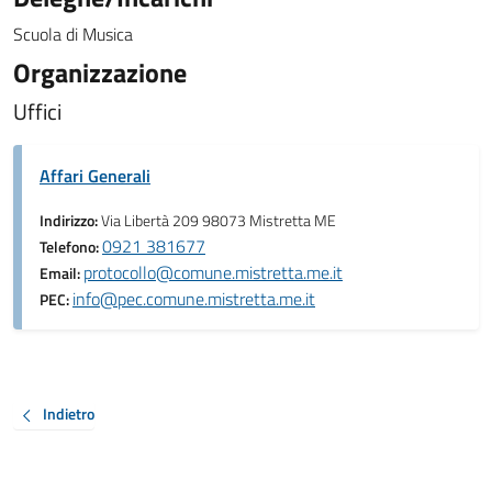
Scuola di Musica
Organizzazione
Uffici
Affari Generali
Indirizzo:
Via Libertà 209 98073 Mistretta ME
0921 381677
Telefono:
protocollo@comune.mistretta.me.it
Email:
info@pec.comune.mistretta.me.it
PEC:
Indietro