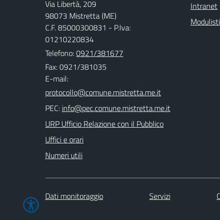
Via Libertà, 209
Intranet
98073 Mistretta (ME)
Modulist
C.F. 85000300831 - P.Iva:
01210220834
Telefono:
0921/381677
Fax: 0921/381035
E-mail:
PEC:
URP Ufficio Relazione con il Pubblico
Uffici e orari
Numeri utili
Dati monitoraggio
Servizi
C