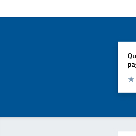
Qu
pa
Valut
Valu