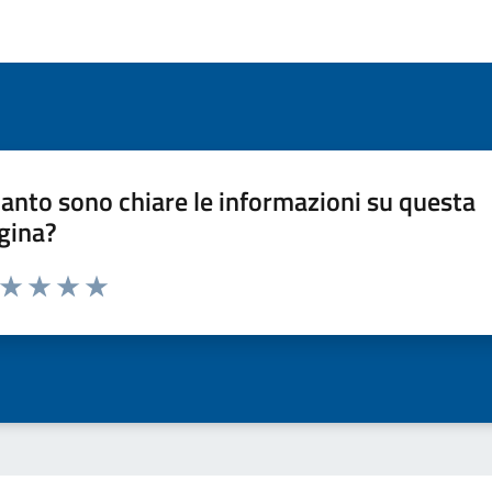
anto sono chiare le informazioni su questa
gina?
a da 1 a 5 stelle la pagina
ta 1 stelle su 5
Valuta 2 stelle su 5
Valuta 3 stelle su 5
Valuta 4 stelle su 5
Valuta 5 stelle su 5