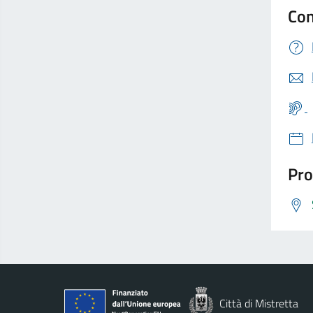
Con
Pro
Città di Mistretta