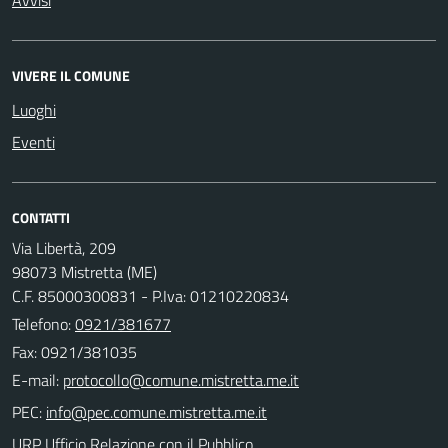
VIVERE IL COMUNE
Luoghi
Eventi
CONTATTI
Via Libertà, 209
98073 Mistretta (ME)
C.F. 85000300831 - P.Iva: 01210220834
Telefono:
0921/381677
Fax: 0921/381035
E-mail:
PEC:
URP Ufficio Relazione con il Pubblico